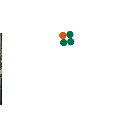
Pflanzenwand innen
Innenraumbegrünung
Dachbegrünung
Grüne Baustellenzäune
Mobilane Fertighecke