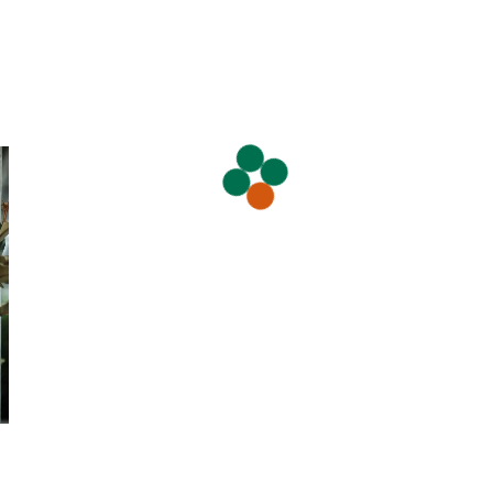
LivePanel TANK
LivePanel TANK – Mur végétal durable et efficace sans
raccordement à l’eau, avec réservoir intégré
Plantes d’intérieur
La palissade de construction végétalisée
MobiClimb